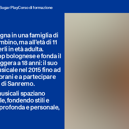
Sugar Play
Corso di formazione
ogna in una famiglia di
bino, ma all’età di 11
li in età adulta.
op bolognese e fonda il
ggera a 18 anni: il suo
icale nel 2015 fino ad
brani e a partecipare
l di Sanremo.
musicali spaziano
e, fondendo stili e
profonda e personale,