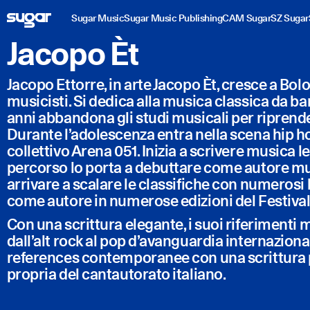
Sugar Music
Sugar Music Publishing
CAM Sugar
SZ Sugar
Jacopo Èt
Jacopo Ettorre, in arte Jacopo Èt, cresce a Bol
musicisti. Si dedica alla musica classica da bam
anni abbandona gli studi musicali per riprender
Durante l’adolescenza entra nella scena hip h
collettivo Arena 051. Inizia a scrivere musica le
percorso lo porta a debuttare come autore mus
arrivare a scalare le classifiche con numerosi 
come autore in numerose edizioni del Festiva
Con una scrittura elegante, i suoi riferimenti 
dall’alt rock al pop d’avanguardia internazional
references contemporanee con una scrittura 
propria del cantautorato italiano.