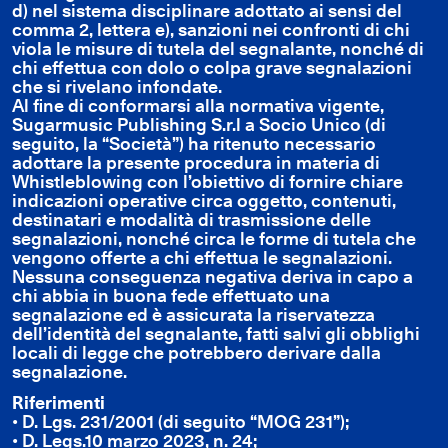
d) nel sistema disciplinare adottato ai sensi del
comma 2, lettera e), sanzioni nei confronti di chi
viola le misure di tutela del segnalante, nonché di
chi effettua con dolo o colpa grave segnalazioni
che si rivelano infondate.
Al fine di conformarsi alla normativa vigente,
Sugarmusic Publishing S.r.l a Socio Unico (di
seguito, la “Società”) ha ritenuto necessario
adottare la presente procedura in materia di
Whistleblowing con l’obiettivo di fornire chiare
indicazioni operative circa oggetto, contenuti,
destinatari e modalità di trasmissione delle
segnalazioni, nonché circa le forme di tutela che
vengono offerte a chi effettua le segnalazioni.
Nessuna conseguenza negativa deriva in capo a
chi abbia in buona fede effettuato una
segnalazione ed è assicurata la riservatezza
dell’identità del segnalante, fatti salvi gli obblighi
locali di legge che potrebbero derivare dalla
segnalazione.
Riferimenti
• D. Lgs. 231/2001 (di seguito “MOG 231”);
• D. Legs.10 marzo 2023, n. 24;