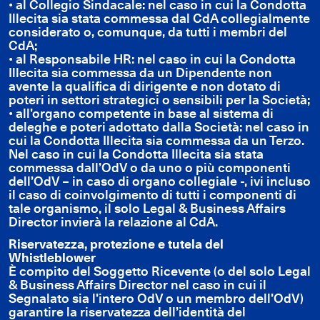
• al Collegio Sindacale: nel caso in cui la Condotta
Illecita sia stata commessa dal CdA collegialmente
considerato o, comunque, da tutti i membri del
CdA;
• al Responsabile HR: nel caso in cui la Condotta
Illecita sia commessa da un Dipendente non
avente la qualifica di dirigente e non dotato di
poteri in settori strategici o sensibili per la Società;
• all’organo competente in base al sistema di
deleghe e poteri adottato dalla Società: nel caso in
cui la Condotta Illecita sia commessa da un Terzo.
Nel caso in cui la Condotta Illecita sia stata
commessa dall’OdV o da uno o più componenti
dell’OdV – in caso di organo collegiale -, ivi incluso
il caso di coinvolgimento di tutti i componenti di
tale organismo, il solo Legal & Business Affairs
Director invierà la relazione al CdA.
Riservatezza, protezione e tutela del
Whistleblower
È compito del Soggetto Ricevente (o del solo Legal
& Business Affairs Director nel caso in cui il
Segnalato sia l’intero OdV o un membro dell’OdV)
garantire la riservatezza dell’identità del