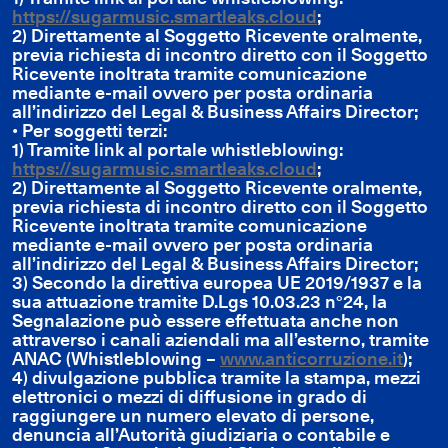
https://sugarmusic.smartleaks.cloud
;
2) Direttamente al Soggetto Ricevente oralmente,
previa richiesta di incontro diretto con il Soggetto
Ricevente inoltrata tramite comunicazione
mediante e-mail ovvero per posta ordinaria
all’indirizzo del Legal & Business Affairs Director;
• Per soggetti terzi:
1) Tramite link al portale whistleblowing:
https://sugarmusic.smartleaks.cloud
;
2) Direttamente al Soggetto Ricevente oralmente,
previa richiesta di incontro diretto con il Soggetto
Ricevente inoltrata tramite comunicazione
mediante e-mail ovvero per posta ordinaria
all’indirizzo del Legal & Business Affairs Director;
3) Secondo la direttiva europea UE 2019/1937 e la
sua attuazione tramite D.Lgs 10.03.23 n°24, la
Segnalazione può essere effettuata anche non
attraverso i canali aziendali ma all’esterno, tramite
ANAC (Whistleblowing –
www.anticorruzione.it
);
4) divulgazione pubblica tramite la stampa, mezzi
elettronici o mezzi di diffusione in grado di
raggiungere un numero elevato di persone,
denuncia all’Autorità giudiziaria o contabile e