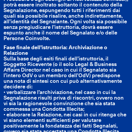
potrà essere inoltrato soltanto il contenuto della
Segnalazione, espungendo tutti i riferimenti dai
quali sia possibile risalire, anche indirettamente,
all’identità del Segnalante. Ogni volta sia possibile
senza pregiudicare l’istruttoria, dovrà essere
espunto anche il nome del Segnalato e/o delle
Persone Coinvolte.
Fase finale dell’istruttoria: Archiviazione o
Relazione
Sulla base degli esiti finali dell’istruttoria, il
Soggetto Ricevente (o il solo Legal & Business
Affairs Director nel caso in cui il Segnalato sia
l’intero OdV o un membro dell’OdV) predispone
una nota di sintesi con cui può alternativamente
decidere di:
• verbalizzare l’archiviazione, nel caso in cui la
Segnalazione risulti priva di riscontri, ovvero non
vi sia la ragionevole convinzione che sia stata
commessa una Condotta Illecita;
• elaborare la Relazione, nei casi in cui ritenga che
vi siano elementi sufficienti per valutare
positivamente la fondatezza dei fatti Segnalati,
ovvero sia stata accertata una Condotta Illecita.