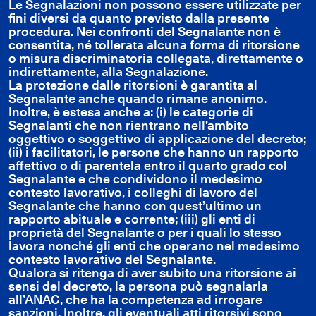
Le Segnalazioni non possono essere utilizzate per
fini diversi da quanto previsto dalla presente
procedura. Nei confronti del Segnalante non è
consentita, né tollerata alcuna forma di ritorsione
o misura discriminatoria collegata, direttamente o
indirettamente, alla Segnalazione.
La protezione dalle ritorsioni è garantita al
Segnalante anche quando rimane anonimo.
Inoltre, è estesa anche a: (i) le categorie di
Segnalanti che non rientrano nell’ambito
oggettivo o soggettivo di applicazione del decreto;
(ii) i facilitatori, le persone che hanno un rapporto
affettivo o di parentela entro il quarto grado col
Segnalante e che condividono il medesimo
contesto lavorativo, i colleghi di lavoro del
Segnalante che hanno con quest’ultimo un
rapporto abituale e corrente; (iii) gli enti di
proprietà del Segnalante o per i quali lo stesso
lavora nonché gli enti che operano nel medesimo
contesto lavorativo del Segnalante.
Qualora si ritenga di aver subito una ritorsione ai
sensi del decreto, la persona può segnalarla
all’ANAC, che ha la competenza ad irrogare
sanzioni. Inoltre, gli eventuali atti ritorsivi sono