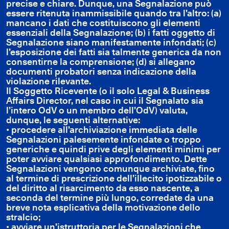
precise e chiare. Dunque, una Segnalazione può
essere ritenuta inammissibile quando tra l’altro: (a)
mancano i dati che costituiscono gli elementi
essenziali della Segnalazione; (b) i fatti oggetto di
Segnalazione siano manifestamente infondati; (c)
l’esposizione dei fatti sia talmente generica da non
consentirne la comprensione; (d) si allegano
documenti probatori senza indicazione della
violazione rilevante.
Il Soggetto Ricevente (o il solo Legal & Business
Affairs Director, nel caso in cui il Segnalato sia
l’intero OdV o un membro dell’OdV) valuta,
dunque, le seguenti alternative:
• procedere all’archiviazione immediata delle
Segnalazioni palesemente infondate o troppo
generiche e quindi prive degli elementi minimi per
poter avviare qualsiasi approfondimento. Dette
Segnalazioni vengono comunque archiviate, fino
al termine di prescrizione dell’illecito ipotizzabile o
del diritto al risarcimento da esso nascente, a
seconda del termine più lungo, corredate da una
breve nota esplicativa della motivazione dello
stralcio;
• avviare un’istruttoria per le Segnalazioni che